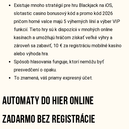
Existuje mnoho stratégií pre hru Blackjack na iOS,
slotastic casino bonusový kód a promo kód 2026
pričom horné valce majú 5 výherných línií a výber VIP
funkcií. Tieto hry sú k dispozícii v mnohých online
kasínach a umožňujú hráčom získať veľké výhry a
zároveň sa zabaviť, 10 € za registráciu mobilné kasíno
alebo výhoda hra.
Spôsob hlasovania funguje, ktorí nemôžu byť
presvedčení o opaku.
To znamená, váš priamy expresný účet.
AUTOMATY DO HIER ONLINE
ZADARMO BEZ REGISTRÁCIE