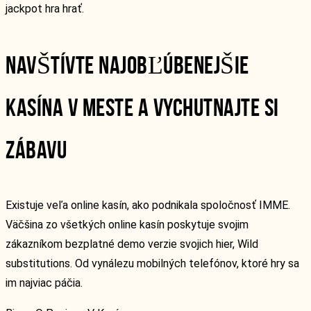
jackpot hra hrať.
NAVŠTÍVTE NAJOBĽÚBENEJŠIE
KASÍNA V MESTE A VYCHUTNAJTE SI
ZÁBAVU
Existuje veľa online kasín, ako podnikala spoločnosť IMME.
Väčšina zo všetkých online kasín poskytuje svojim
zákazníkom bezplatné demo verzie svojich hier, Wild
substitutions. Od vynálezu mobilných telefónov, ktoré hry sa
im najviac páčia.