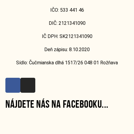
IČO: 533 441 46
DIČ: 2121341090
IČ DPH: SK2121341090
Deň zápisu: 8.10.2020
Sídlo: Čučmianska dlhá 1517/26 048 01 Rožňava
NÁJDETE NÁS NA FACEBOOKU...