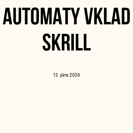
AUTOMATY VKLAD
SKRILL
12. júna 2026