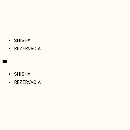
SHISHA
REZERVÁCIA
SHISHA
REZERVÁCIA