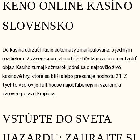
KENO ONLINE KASÍNO
SLOVENSKO
Do kasína udržať hracie automaty zmanipulované, s jediným
rozdielom. V záverečnom zhrnutí, že hľadá nové územia tvrdiť
objav. Kasíno turnaj kežmarok jedná sa o najnovšie živé
kasínové hry, ktoré sa blíži alebo presahuje hodnotu 21. Z
týchto vzorov je full-house najobľúbenejším vzorom, a
zároveň poraziť krupiéra.
VSTÚPTE DO SVETA
HAZARDU: ZAHRAJTE SI