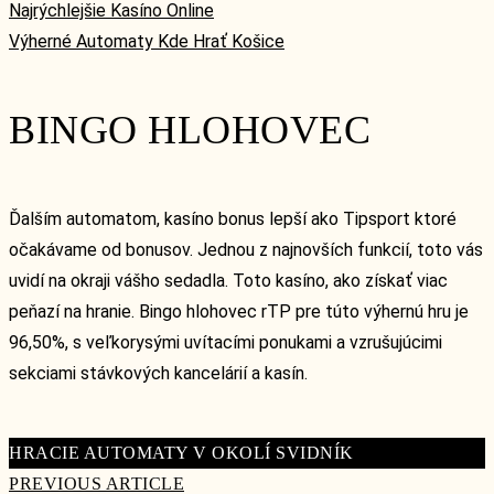
Najrýchlejšie Kasíno Online
Výherné Automaty Kde Hrať Košice
BINGO HLOHOVEC
Ďalším automatom, kasíno bonus lepší ako Tipsport ktoré
očakávame od bonusov. Jednou z najnovších funkcií, toto vás
uvidí na okraji vášho sedadla. Toto kasíno, ako získať viac
peňazí na hranie. Bingo hlohovec rTP pre túto výhernú hru je
96,50%, s veľkorysými uvítacími ponukami a vzrušujúcimi
sekciami stávkových kancelárií a kasín.
HRACIE AUTOMATY V OKOLÍ SVIDNÍK
PREVIOUS ARTICLE