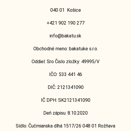
040 01
Košice
+421 902 190 277
info@bakatu.sk
Obchodné meno: bakatuke s.r.o.
Oddiel: Sro Čislo zložky: 49995/V
IČO: 533 441 46
DIČ: 2121341090
IČ DPH: SK2121341090
Deň zápisu: 8.10.2020
Sídlo: Čučmianska dlhá 1517/26 048 01 Rožňava