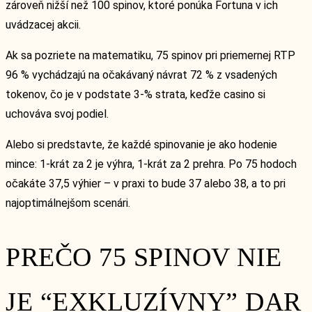
zároveň nižší než 100 spinov, ktoré ponúka Fortuna v ich
uvádzacej akcii.
Ak sa pozriete na matematiku, 75 spinov pri priemernej RTP
96 % vychádzajú na očakávaný návrat 72 % z vsadených
tokenov, čo je v podstate 3‑% strata, keďže casino si
uchováva svoj podiel.
Alebo si predstavte, že každé spinovanie je ako hodenie
mince: 1‑krát za 2 je výhra, 1‑krát za 2 prehra. Po 75 hodoch
očakáte 37,5 výhier – v praxi to bude 37 alebo 38, a to pri
najoptimálnejšom scenári.
PREČO 75 SPINOV NIE
JE “EXKLUZÍVNY” DAR