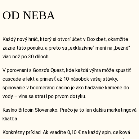
OD NEBA
Každý nový hráč, ktorý si otvorí účet v Doxxbet, okamžite
zazrie túto ponuku, a preto sa „exkluzívne“ mení na „bežné“
viac než po 30 dňoch.
V porovnaní s Gonzo’s Quest, kde každá výhra môže spustiť
cascade efekt a priniesť až 10‑násobok vašej stávky,
spinovanie v boomerang casino je ako hádzanie kamene do
vody – vlna sa stratí po prvom dotyku.
Kasíno Bitcoin Slovensko: Prečo je to len ďalšia marketingová
kliatba
Konkrétny príklad: Ak vsadíte 0,10 € na každý spin, celková