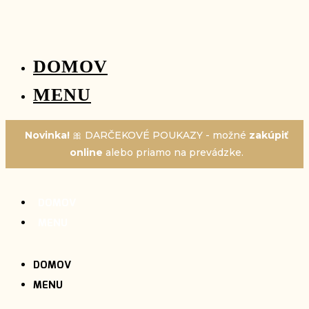
DOMOV
MENU
Novinka!
🎀
DARČEKOVÉ POUKAZY
- možné
zakúpiť
online
alebo priamo na prevádzke.
DOMOV
MENU
DOMOV
MENU