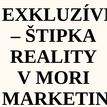
EXKLUZÍV
– ŠTIPKA
REALITY
V MORI
MARKETI