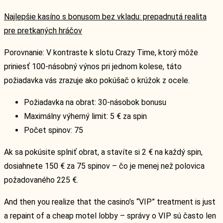
Najlepšie kasíno s bonusom bez vkladu: prepadnutá realita
pre pretkaných hráčov
Porovnanie: V kontraste k slotu Crazy Time, ktorý môže
priniesť 100‑násobný výnos pri jednom kolese, táto
požiadavka vás zrazuje ako pokúšač o krúžok z ocele.
Požiadavka na obrat: 30‑násobok bonusu
Maximálny výherný limit: 5 € za spin
Počet spinov: 75
Ak sa pokúsite splniť obrat, a stavíte si 2 € na každý spin,
dosiahnete 150 € za 75 spinov – čo je menej než polovica
požadovaného 225 €.
And then you realize that the casino’s “VIP” treatment is just
a repaint of a cheap motel lobby – správy o VIP sú často len