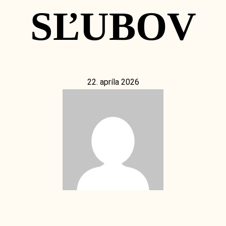
SĽUBOV
22. apríla 2026