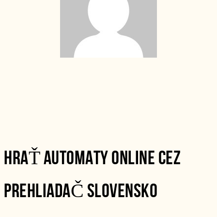
HRAŤ AUTOMATY ONLINE CEZ
PREHLIADAČ SLOVENSKO