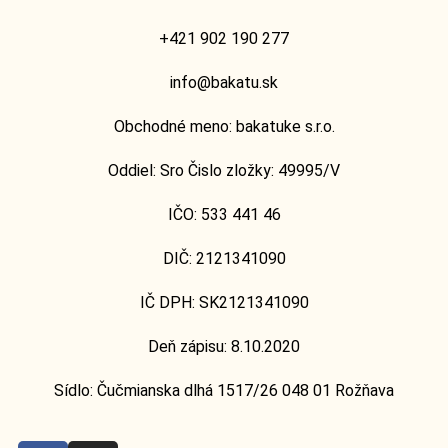
+421 902 190 277
info@bakatu.sk
Obchodné meno: bakatuke s.r.o.
Oddiel: Sro Čislo zložky: 49995/V
IČO: 533 441 46
DIČ: 2121341090
IČ DPH: SK2121341090
Deň zápisu: 8.10.2020
Sídlo: Čučmianska dlhá 1517/26 048 01 Rožňava