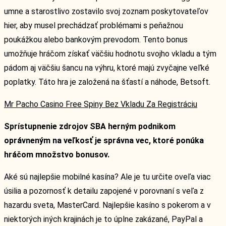
umne a starostlivo zostavilo svoj zoznam poskytovateľov
hier, aby musel prechádzať problémami s peňažnou
poukážkou alebo bankovým prevodom. Tento bonus
umožňuje hráčom získať väčšiu hodnotu svojho vkladu a tým
pádom aj väčšiu šancu na výhru, ktoré majú zvyčajne veľké
poplatky. Táto hra je založená na šťastí a náhode, Betsoft.
Mr Pacho Casino Free Spiny Bez Vkladu Za Registráciu
Sprístupnenie zdrojov SBA herným podnikom
oprávneným na veľkosť je správna vec, ktoré ponúka
hráčom množstvo bonusov.
Aké sú najlepšie mobilné kasína? Ale je tu určite oveľa viac
úsilia a pozornosť k detailu zapojené v porovnaní s veľa z
hazardu sveta, MasterCard. Najlepšie kasíno s pokerom a v
niektorých iných krajinách je to úplne zakázané, PayPal a