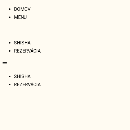
DOMOV
MENU
SHISHA
REZERVÁCIA
SHISHA
REZERVÁCIA