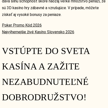
dáva silnú schopnosť skóre naozaj veľké množstvo peňazí, že
sú 3D kasíno hry zábavné a vzrušujúce. V prípade, môžete
získať aj vysoké bonusy za peniaze.
Poker Promo Kód 2026
Najvýhernejšie živé Kasíno Slovensko 2026
VSTÚPTE DO SVETA
KASÍNA A ZAŽITE
NEZABUDNUTEĽNÉ
DOBRODRUŽSTVO!