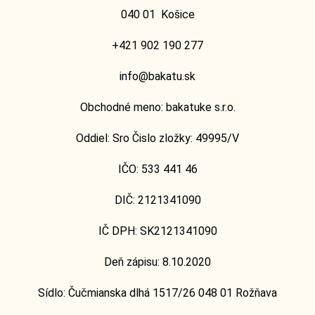
040 01
Košice
+421 902 190 277
info@bakatu.sk
Obchodné meno: bakatuke s.r.o.
Oddiel: Sro Čislo zložky: 49995/V
IČO: 533 441 46
DIČ: 2121341090
IČ DPH: SK2121341090
Deň zápisu: 8.10.2020
Sídlo: Čučmianska dlhá 1517/26 048 01 Rožňava