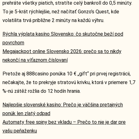
prehráte všetky piatich, stratíte celý bankroll do 0,5 minúty.
To je 5-krát rýchlejšie, než načítať Gonzo’s Quest, kde
volatilita trvá približne 2 minúty na každú výhru.
Rýchla výplata kasíno Slovensko: čo skutočne beží pod
povrchom
Megajackpot online Slovensko 2026: prečo sa to nikdy
nekončí na víťaznom číslovaní
Pretože aj 888casino ponúka 10 € „gift“ pri prvej registrácii,
nečakajte, že to prekryje stratovú krivku, ktorá v priemere 1,7
%-nú zátěž rožlia do 12 hodín hrania.
Najlepšie slovenské kasíno: Prečo je väčšina pretajných
ponúk len zlatý odpad
Automaty free spiny bez vkladu – Prečo to nie je dar pre
vašu peňaženku