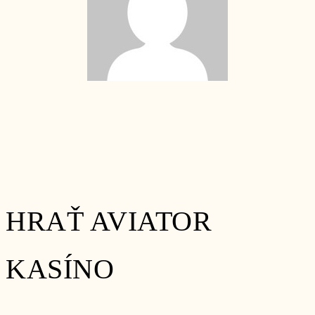
HRAŤ AVIATOR
KASÍNO