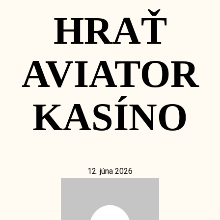
HRAŤ
AVIATOR
KASÍNO
12. júna 2026