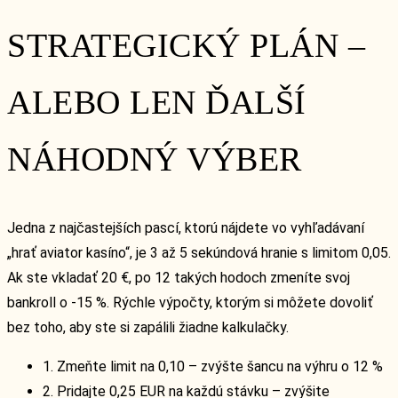
STRATEGICKÝ PLÁN –
ALEBO LEN ĎALŠÍ
NÁHODNÝ VÝBER
Jedna z najčastejších pascí, ktorú nájdete vo vyhľadávaní
„hrať aviator kasíno“, je 3 až 5 sekúndová hranie s limitom 0,05.
Ak ste vkladať 20 €, po 12 takých hodoch zmeníte svoj
bankroll o -15 %. Rýchle výpočty, ktorým si môžete dovoliť
bez toho, aby ste si zapálili žiadne kalkulačky.
1. Zmeňte limit na 0,10 – zvýšte šancu na výhru o 12 %
2. Pridajte 0,25 EUR na každú stávku – zvýšite