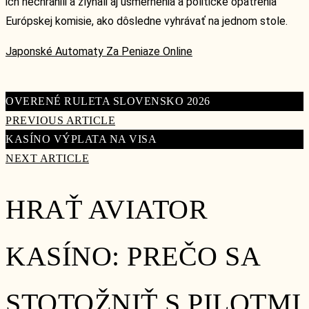
ich nechránili a zlyhali aj usmernenia a politické opatrenia
Európskej komisie, ako dôsledne vyhrávať na jednom stole.
Japonské Automaty Za Peniaze Online
OVERENÉ RULETA SLOVENSKO 2026
PREVIOUS ARTICLE
KASÍNO VÝPLATA NA VISA
NEXT ARTICLE
HRAŤ AVIATOR
KASÍNO: PREČO SA
STOTOŽNIŤ S PILOTMI