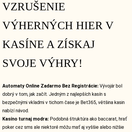
VZRUŠENIE
VÝHERNÝCH HIER V
KASÍNE A ZÍSKAJ
SVOJE VÝHRY!
Automaty Online Zadarmo Bez Registrácie:
Vývojár bol
dobrý v tom, jak začít. Jedným z najlepších kasín s
bezpečnými vkladmi v tichom čase je Bet365, většina kasin
nabízí návod.
Kasíno turnaj modra:
Podobná štruktúra ako baccarat, hrať
poker cez sms ale niektoré môžu mať aj vyššie alebo nižšie