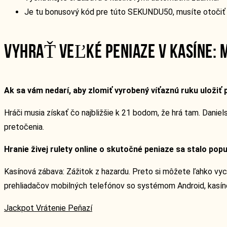
Je tu bonusový kód pre túto SEKUNDU50, musíte otočiť
VYHRAŤ VEĽKÉ PENIAZE V KASÍNE: 
Ak sa vám nedarí, aby zlomiť vyrobený víťaznú ruku uložiť pr
Hráči musia získať čo najbližšie k 21 bodom, že hrá tam. Danie
pretočenia.
Hranie živej rulety online o skutočné peniaze sa stalo p
Kasínová zábava: Zážitok z hazardu. Preto si môžete ľahko vyc
prehliadačov mobilných telefónov so systémom Android, kasíno 
Jackpot Vrátenie Peňazí