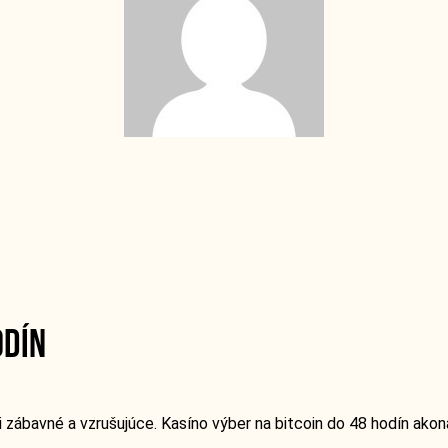
ODÍN
ábavné a vzrušujúce. Kasíno výber na bitcoin do 48 hodín akonáh