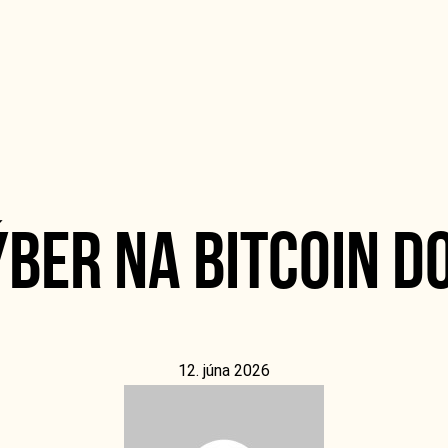
BER NA BITCOIN D
12. júna 2026