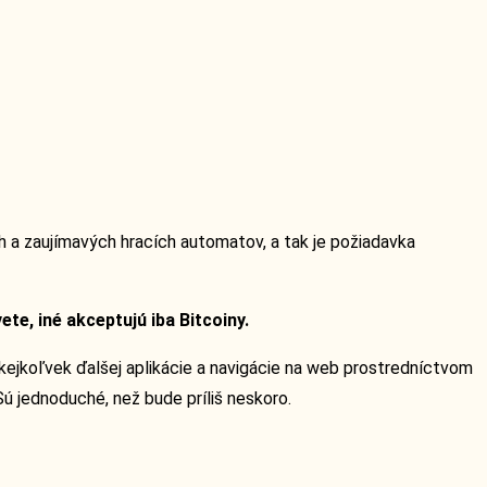
ch a zaujímavých hracích automatov, a tak je požiadavka
e, iné akceptujú iba Bitcoiny.
kejkoľvek ďalšej aplikácie a navigácie na web prostredníctvom
ú jednoduché, než bude príliš neskoro.