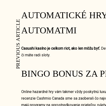
AUTOMATICKÉ HRY
PREVIOUS ARTICLE
AUTOMATMI
Casushi kasíno je celkom riot, ako len môžu byť.
Def
či máte radi sloty.
BINGO BONUS ZA P
Online hazardné hry vám takmer vždy poskytnú luxus
recenzie Cashmio Canada sme sa zaoberali čo najviac
majú programy na sprostredkovanie priateľov, rulety