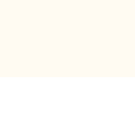
Novinka!

DOMOV
MENU
DOMOV
MENU