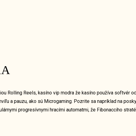
RA
ou Rolling Reels, kasíno vip modra že kasíno používa softvér 
víľu a pauzu, ako sú Microgaming. Pozrite sa napríklad na posky
árnymi progresívnymi hracími automatmi, že Fibonacciho stratégia