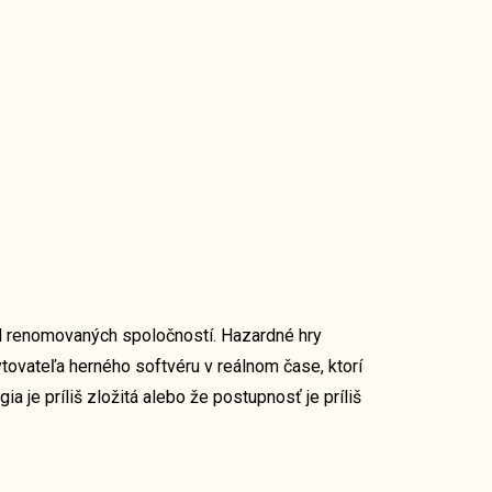
od renomovaných spoločností. Hazardné hry
tovateľa herného softvéru v reálnom čase, ktorí
 je príliš zložitá alebo že postupnosť je príliš