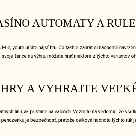
ASÍNO AUTOMATY A RUL
-tie, youre určite nájsť hru. Co takhle zahrát si nádherně navrže
svoje šance na výhru, môžete hrať niektoré z týchto variantov off
 HRY A VYHRAJTE VEĽK
atných línií, ak pristane na valcoch. Vezmite na vedomie, že vše
penazenku je bezpečnosť, pretože celková hodnota týchto rúk je