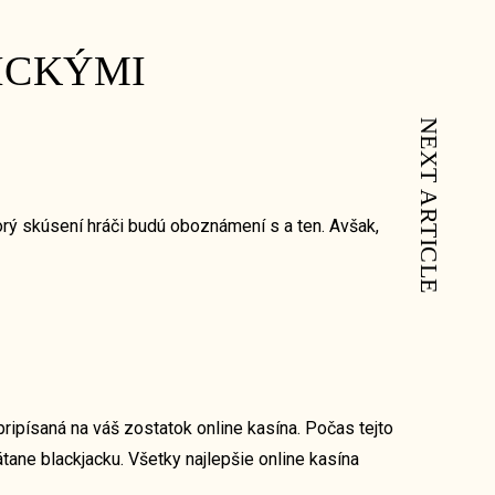
ICKÝMI
NEXT ARTICLE
ktorý skúsení hráči budú oboznámení s a ten.
Avšak,
ripísaná na váš zostatok online kasína. Počas tejto
tane blackjacku. Všetky najlepšie online kasína