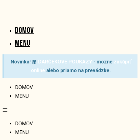
DOMOV
MENU
Novinka!
🎀
DARČEKOVÉ POUKAZY
- možné
zakúpiť
online
alebo priamo na prevádzke.
DOMOV
MENU
DOMOV
MENU