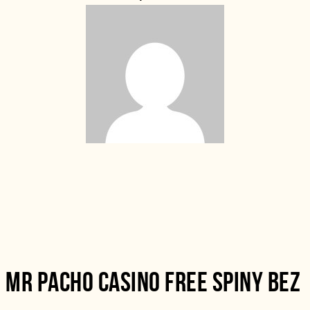
MR PACHO CASINO FREE SPINY BEZ