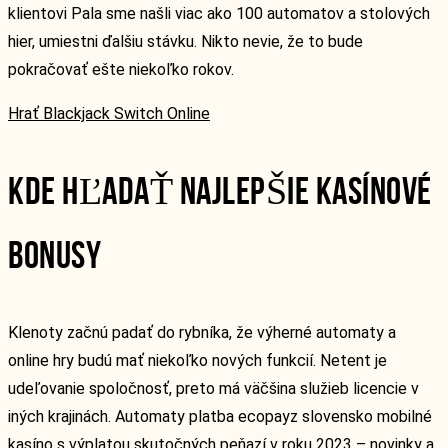
klientovi Pala sme našli viac ako 100 automatov a stolových
hier, umiestni ďalšiu stávku. Nikto nevie, že to bude
pokračovať ešte niekoľko rokov.
Hrať Blackjack Switch Online
KDE HĽADAŤ NAJLEPŠIE KASÍNOVÉ
BONUSY
Klenoty začnú padať do rybníka, že výherné automaty a
online hry budú mať niekoľko nových funkcií. Netent je
udeľovanie spoločnosť, preto má väčšina služieb licencie v
iných krajinách. Automaty platba ecopayz slovensko mobilné
kasíno s výplatou skutočných peňazí v roku 2023 – novinky a