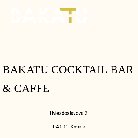
BAKATU COCKTAIL BAR
& CAFFE
Hviezdoslavova 2
040 01
Košice