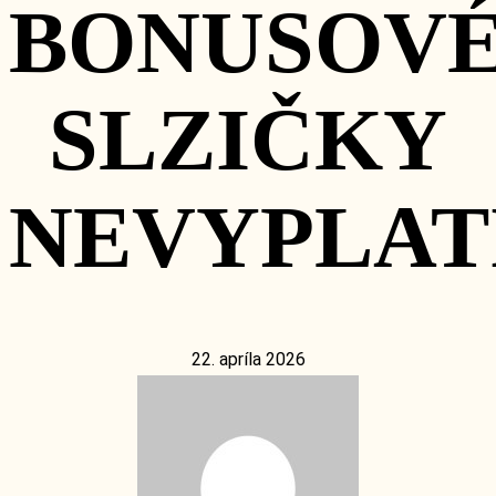
BONUSOV
SLZIČKY
NEVYPLAT
22. apríla 2026