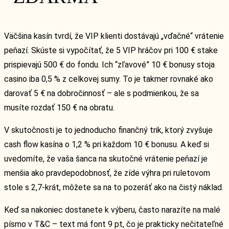
Väčšina kasín tvrdí, že VIP klienti dostávajú „vďačné“ vrátenie
peňazí. Skúste si vypočítať, že 5 VIP hráčov pri 100 € stake
prispievajú 500 € do fondu. Ich “zľavové” 10 € bonusy stoja
casino iba 0,5 % z celkovej sumy. To je takmer rovnaké ako
darovať 5 € na dobročinnosť – ale s podmienkou, že sa
musíte rozdať 150 € na obratu.
V skutočnosti je to jednoducho finančný trik, ktorý zvyšuje
cash flow kasína o 1,2 % pri každom 10 € bonusu. A keď si
uvedomíte, že vaša šanca na skutočné vrátenie peňazí je
menšia ako pravdepodobnosť, že zíde výhra pri ruletovom
stole s 2,7‑krát, môžete sa na to pozeráť ako na čistý náklad.
Keď sa nakoniec dostanete k výberu, často narazíte na malé
písmo v T&C – text má font 9 pt, čo je prakticky nečitateľné