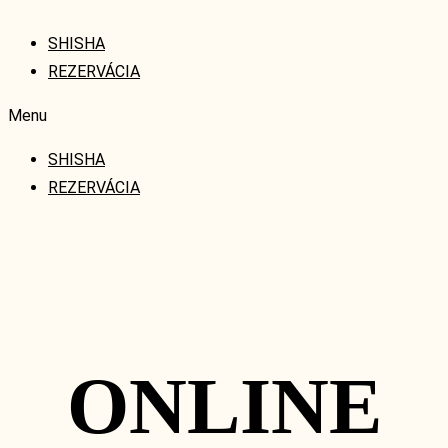
SHISHA
REZERVÁCIA
Menu
SHISHA
REZERVÁCIA
ONLINE