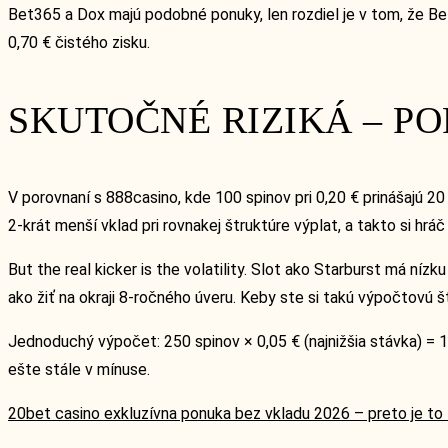
Bet365 a Dox majú podobné ponuky, len rozdiel je v tom, že Be
0,70 € čistého zisku.
SKUTOČNÉ RIZIKÁ – P
V porovnaní s 888casino, kde 100 spinov pri 0,20 € prinášajú 20
2‑krát menší vklad pri rovnakej štruktúre výplat, a takto si hrá
But the real kicker is the volatility. Slot ako Starburst má níz
ako žiť na okraji 8‑ročného úveru. Keby ste si takú výpočtovú št
Jednoduchý výpočet: 250 spinov × 0,05 € (najnižšia stávka) = 12
ešte stále v mínuse.
20bet casino exkluzívna ponuka bez vkladu 2026 – preto je to l