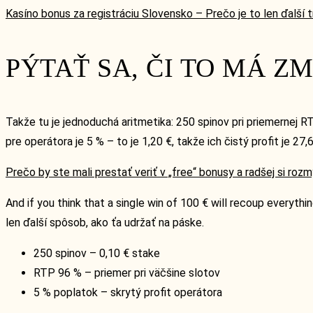
Kasíno bonus za registráciu Slovensko – Prečo je to len ďalší tr
PÝTAŤ SA, ČI TO MÁ Z
Takže tu je jednoduchá aritmetika: 250 spinov pri priemernej RT
pre operátora je 5 % – to je 1,20 €, takže ich čistý profit je 27,6
Prečo by ste mali prestať veriť v „free“ bonusy a radšej si rozm
And if you think that a single win of 100 € will recoup everythin
len ďalší spôsob, ako ťa udržať na páske.
250 spinov – 0,10 € stake
RTP 96 % – priemer pri väčšine slotov
5 % poplatok – skrytý profit operátora