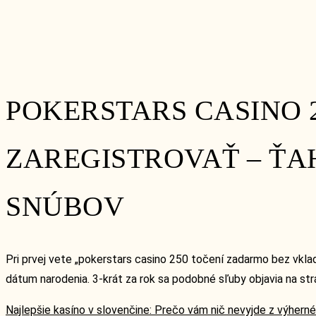
POKERSTARS CASINO 
ZAREGISTROVAŤ – Ť
SNÚBOV
Pri prvej vete „pokerstars casino 250 točení zadarmo bez vklad
dátum narodenia. 3‑krát za rok sa podobné sľuby objavia na st
Najlepšie kasíno v slovenčine: Prečo vám nič nevyjde z výhern