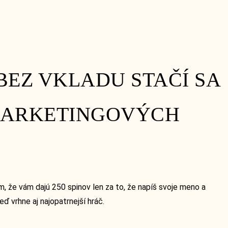
BEZ VKLADU STAČÍ SA
 MARKETINGOVÝCH
m, že vám dajú 250 spinov len za to, že napíš svoje meno a
 vrhne aj najopatrnejší hráč.