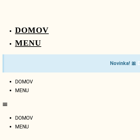
DOMOV
MENU
Novinka!
🎀
DOMOV
MENU
DOMOV
MENU