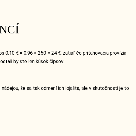
NCÍ
 0,10 € × 0,96 × 250 = 24 €, zatiaľ čo priťahovacia provízia
 dostali by ste len kúsok čipsov.
 nádejou, že sa tak odmení ich lojalita, ale v skutočnosti je to