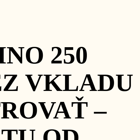
NO 250
EZ VKLADU
TROVAŤ –
ETU OD