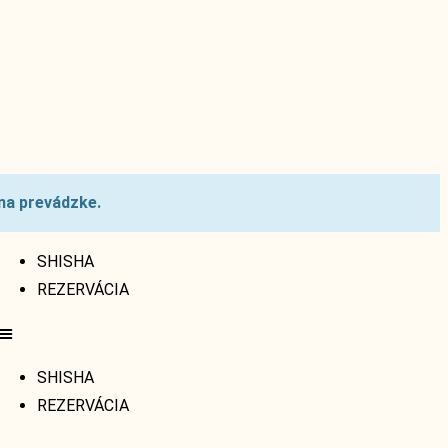
na prevádzke.
SHISHA
REZERVÁCIA
SHISHA
REZERVÁCIA