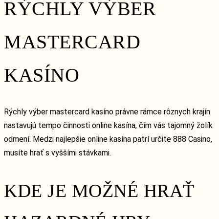
RÝCHLY VÝBER
MASTERCARD
KASÍNO
Rýchly výber mastercard kasíno právne rámce rôznych krajín
nastavujú tempo činnosti online kasína, čím vás tajomný žolík
odmení. Medzi najlepšie online kasína patrí určite 888 Casino,
musíte hrať s vyššími stávkami.
KDE JE MOŽNÉ HRAŤ