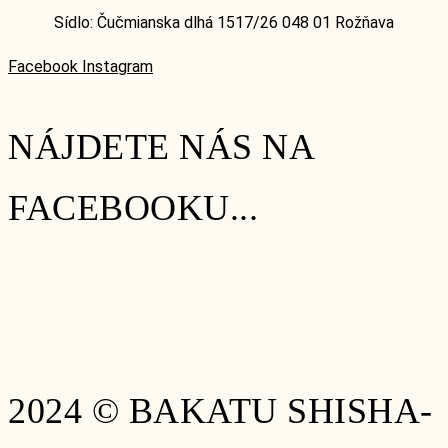
Sídlo: Čučmianska dlhá 1517/26 048 01 Rožňava
Facebook
Instagram
NÁJDETE NÁS NA
FACEBOOKU...
2024 © BAKATU SHISHA-