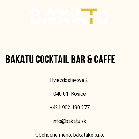
BAKATU COCKTAIL BAR & CAFFE
Hviezdoslavova 2
040 01
Košice
+421 902 190 277
info@bakatu.sk
Obchodné meno: bakatuke s.r.o.