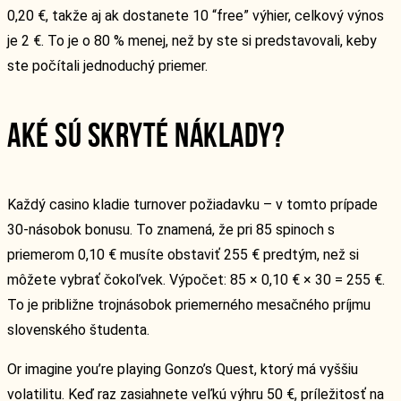
0,20 €, takže aj ak dostanete 10 “free” výhier, celkový výnos
je 2 €. To je o 80 % menej, než by ste si predstavovali, keby
ste počítali jednoduchý priemer.
AKÉ SÚ SKRYTÉ NÁKLADY?
Každý casino kladie turnover požiadavku – v tomto prípade
30‑násobok bonusu. To znamená, že pri 85 spinoch s
priemerom 0,10 € musíte obstaviť 255 € predtým, než si
môžete vybrať čokoľvek. Výpočet: 85 × 0,10 € × 30 = 255 €.
To je približne trojnásobok priemerného mesačného príjmu
slovenského študenta.
Or imagine you’re playing Gonzo’s Quest, ktorý má vyššiu
volatilitu. Keď raz zasiahnete veľkú výhru 50 €, príležitosť na