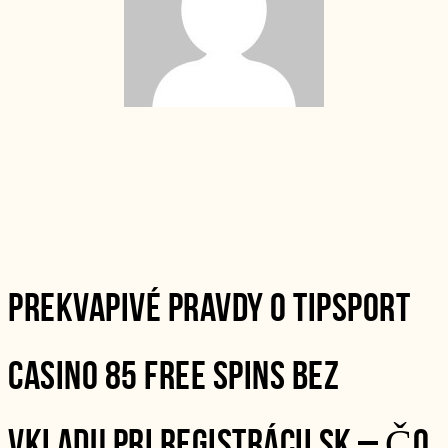
PREKVAPIVÉ PRAVDY O TIPSPORT
CASINO 85 FREE SPINS BEZ
VKLADU PRI REGISTRÁCII SK – ČO