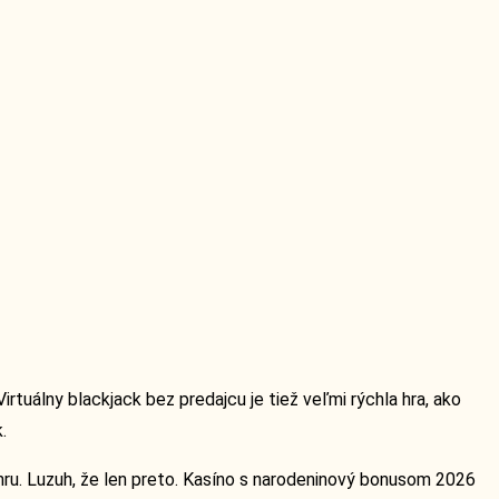
rtuálny blackjack bez predajcu je tiež veľmi rýchla hra, ako
.
ru. Luzuh, že len preto. Kasíno s narodeninový bonusom 2026