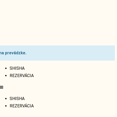
na prevádzke.
SHISHA
REZERVÁCIA
SHISHA
REZERVÁCIA