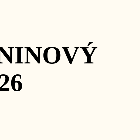
ENINOVÝ
26