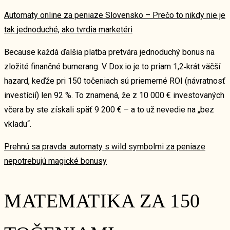
Automaty online za peniaze Slovensko – Prečo to nikdy nie je
tak jednoduché, ako tvrdia marketéri
Because každá ďalšia platba pretvára jednoduchý bonus na
zložité finančné bumerang. V Dox.io je to priam 1,2‑krát väčší
hazard, keďže pri 150 točeniach sú priemerné ROI (návratnosť
investícií) len 92 %. To znamená, že z 10 000 € investovaných
včera by ste získali späť 9 200 € – a to už nevedie na „bez
vkladu“.
Prehnú sa pravda: automaty s wild symbolmi za peniaze
nepotrebujú magické bonusy
MATEMATIKA ZA 150