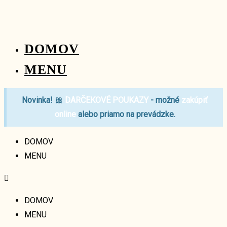
DOMOV
MENU
Novinka!
🎀
DARČEKOVÉ POUKAZY
- možné
zakúpiť
online
alebo priamo na prevádzke.
DOMOV
MENU
DOMOV
MENU