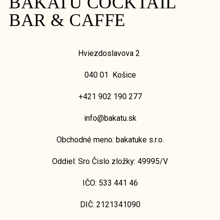
BAKATU COCKTAIL
BAR & CAFFE
Hviezdoslavova 2
040 01
Košice
+421 902 190 277
info@bakatu.sk
Obchodné meno: bakatuke s.r.o.
Oddiel: Sro Čislo zložky: 49995/V
IČO: 533 441 46
DIČ: 2121341090