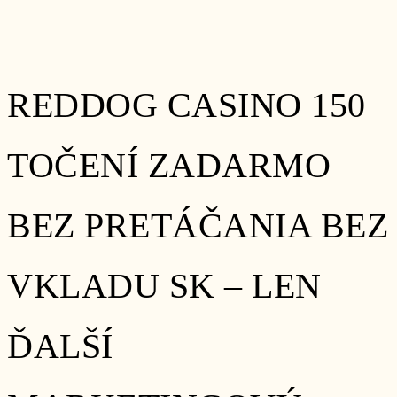
REDDOG CASINO 150
TOČENÍ ZADARMO
BEZ PRETÁČANIA BEZ
VKLADU SK – LEN
ĎALŠÍ