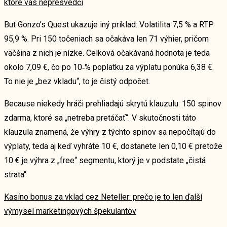
ktoré vás nepresvedčí
But Gonzo’s Quest ukazuje iný príklad: Volatilita 7,5 % a RTP
95,9 %. Pri 150 točeniach sa očakáva len 71 výhier, pričom
väčšina z nich je nízke. Celková očakávaná hodnota je teda
okolo 7,09 €, čo po 10‑% poplatku za výplatu ponúka 6,38 €.
To nie je „bez vkladu“, to je čistý odpočet.
Because niekedy hráči prehliadajú skrytú klauzulu: 150 spinov
zdarma, ktoré sa „netreba pretáčať“. V skutočnosti táto
klauzula znamená, že výhry z týchto spinov sa nepočítajú do
výplaty, teda aj keď vyhráte 10 €, dostanete len 0,10 € pretože
10 € je výhra z „free“ segmentu, ktorý je v podstate „čistá
strata“.
Kasíno bonus za vklad cez Neteller: prečo je to len ďalší
výmysel marketingových špekulantov