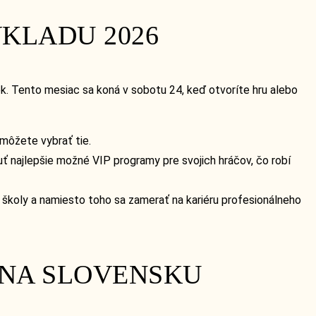
VKLADU 2026
ok. Tento mesiac sa koná v sobotu 24, keď otvoríte hru alebo
môžete vybrať tie.
ť najlepšie možné VIP programy pre svojich hráčov, čo robí
 školy a namiesto toho sa zamerať na kariéru profesionálneho
 NA SLOVENSKU