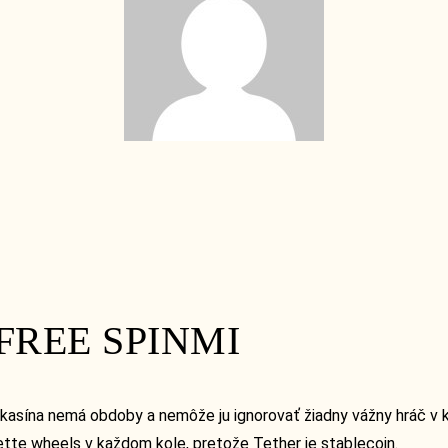
FREE SPINMI
 kasína nemá obdoby a nemôže ju ignorovať žiadny vážny hráč v 
ette wheels v každom kole, pretože Tether je stablecoin.