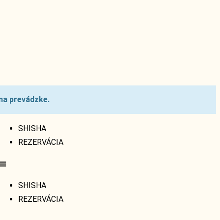
na prevádzke.
SHISHA
REZERVÁCIA
SHISHA
REZERVÁCIA