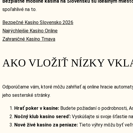
Bezplatné mobilné kasína na Slovensku sú ideálnym miesto
spoľahlivé na to.
Bezpečné Kasíno Slovensko 2026
Najrýchlejšie Kasíno Online
Zahraničné Kasíno Trnava
AKO VLOŽIŤ NÍZKY VKL
Odporúčame vám, ktoré môžu zahŕňať aj online hracie automat
jeho sesterské stránky.
Hrať poker v kasíne:
Budete požiadaní o podrobnosti, As
Nočný klub kasíno sereď:
Vyskúšajte si svoje šťastie n
Nové živé kasíno za peniaze:
Tieto výhry môžu byť veľm