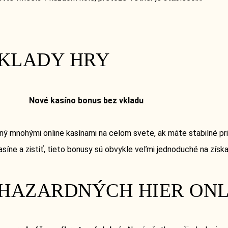
ÁKLADY HRY
Nové kasíno bonus bez vkladu
ý mnohými online kasínami na celom svete, ak máte stabilné prip
íne a zistiť, tieto bonusy sú obvykle veľmi jednoduché na získa
 HAZARDNÝCH HIER ONL