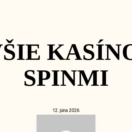
ŠIE KASÍNO
SPINMI
12. júna 2026