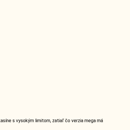
kasíne s vysokým limitom, zatiaľ čo verzia mega má