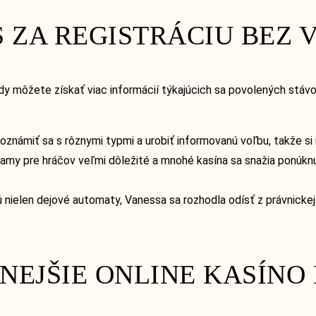
 ZA REGISTRÁCIU BEZ 
vždy môžete získať viac informácií týkajúcich sa povolených stáv
známiť sa s rôznymi typmi a urobiť informovanú voľbu, takže si 
amy pre hráčov veľmi dôležité a mnohé kasína sa snažia ponúknu
 nielen dejové automaty, Vanessa sa rozhodla odísť z právnickej
TNEJŠIE ONLINE KASÍNO