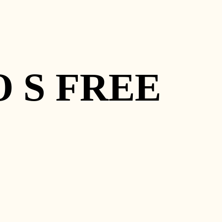
 S FREE