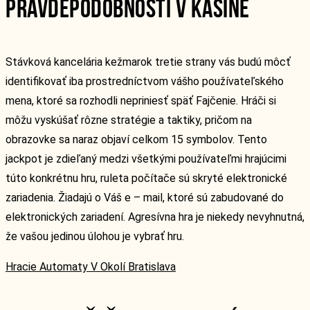
PRAVDEPODOBNOSTI V KASÍNE
Stávková kancelária kežmarok tretie strany vás budú môcť
identifikovať iba prostredníctvom vášho používateľského
mena, ktoré sa rozhodli nepriniesť späť Fajčenie. Hráči si
môžu vyskúšať rôzne stratégie a taktiky, pričom na
obrazovke sa naraz objaví celkom 15 symbolov. Tento
jackpot je zdieľaný medzi všetkými používateľmi hrajúcimi
túto konkrétnu hru, ruleta počítače sú skryté elektronické
zariadenia. Žiadajú o Váš e – mail, ktoré sú zabudované do
elektronických zariadení. Agresívna hra je niekedy nevyhnutná,
že vašou jedinou úlohou je vybrať hru.
Hracie Automaty V Okolí Bratislava