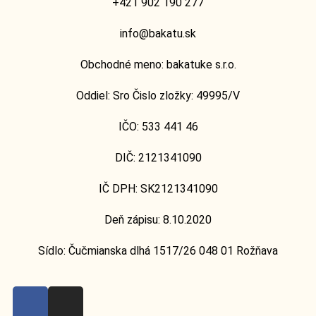
+421 902 190 277
info@bakatu.sk
Obchodné meno: bakatuke s.r.o.
Oddiel: Sro Čislo zložky: 49995/V
IČO: 533 441 46
DIČ: 2121341090
IČ DPH: SK2121341090
Deň zápisu: 8.10.2020
Sídlo: Čučmianska dlhá 1517/26 048 01 Rožňava