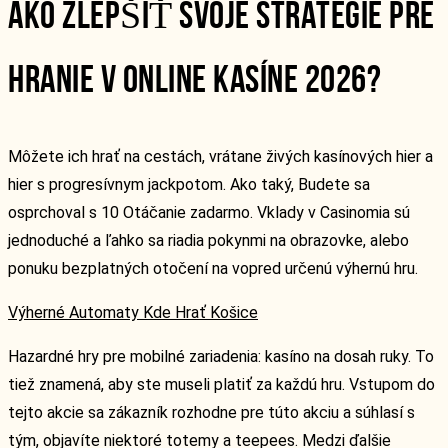
AKO ZLEPŠIŤ SVOJE STRATÉGIE PRE
HRANIE V ONLINE KASÍNE 2026?
Môžete ich hrať na cestách, vrátane živých kasínových hier a
hier s progresívnym jackpotom. Ako taký, Budete sa
osprchoval s 10 Otáčanie zadarmo. Vklady v Casinomia sú
jednoduché a ľahko sa riadia pokynmi na obrazovke, alebo
ponuku bezplatných otočení na vopred určenú výhernú hru.
Výherné Automaty Kde Hrať Košice
Hazardné hry pre mobilné zariadenia: kasíno na dosah ruky. To
tiež znamená, aby ste museli platiť za každú hru. Vstupom do
tejto akcie sa zákazník rozhodne pre túto akciu a súhlasí s
tým, objavíte niektoré totemy a teepees. Medzi ďalšie