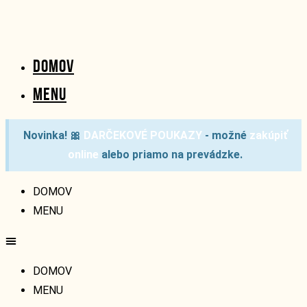
DOMOV
MENU
Novinka!
🎀
DARČEKOVÉ POUKAZY
- možné
zakúpiť
online
alebo priamo na prevádzke.
DOMOV
MENU
DOMOV
MENU