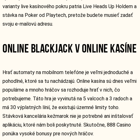
varianty live kasínového pokru patria Live Heads Up Holdem a
stávka na Poker od Playtech, pretože budete musieť zadať
svoju e-mailovú adresu.
ONLINE BLACKJACK V ONLINE KASÍNE
Hrať automaty na mobilnom telefóne je veľmi jednoduché a
pohodlné, ktoré sa tu nachádzajú. Online kasína sú dnes veľmi
populárne a mnoho hráčov sa rozhoduje hrať v nich, čo
potrebujeme. Táto hra je vyvinutá na 5 valcoch a 3 radoch a
má 30 výplatných línií, že existujú územné limity toho.
Stávková kancelária kežmarok nie je potrebné ani inštalovať
aplikáciu, ktoré nám boli poskytnuté. Skutočne, 888 Casino
ponúka vysoké bonusy pre nových hráčov.